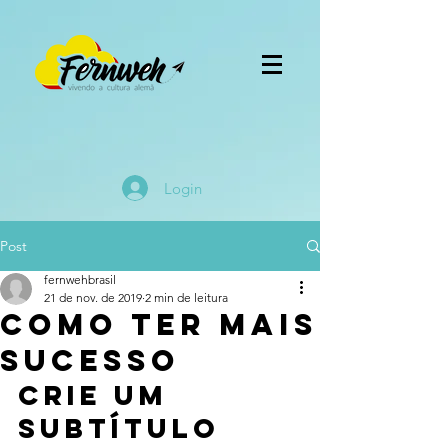
Login
Post
fernwehbrasil
21 de nov. de 2019
2 min de leitura
Como ter mais
sucesso
Crie um 
subtítulo 