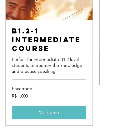
B1.2-1
Intermediate
course
Perfect for intermediate B1.2 level
students to deepen the knowledge
and practice speaking
Encerrado
1.000
R$ 1.000
Reais
brasileiros
Ver curso