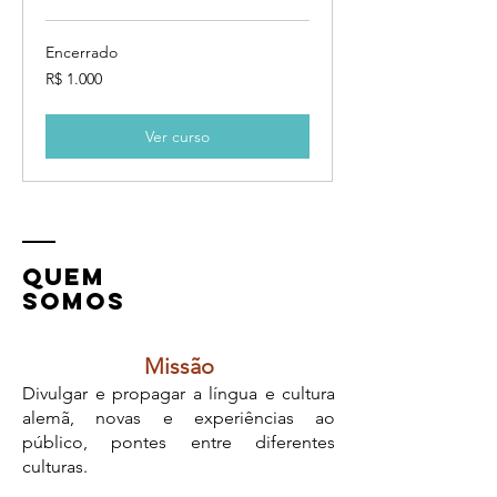
Encerrado
1.000
R$ 1.000
Reais
brasileiros
Ver curso
QUEM
SOmos
Missão
Divulgar e propagar a língua e cultura
alemã, novas e experiências ao
público, pontes entre diferentes
culturas.